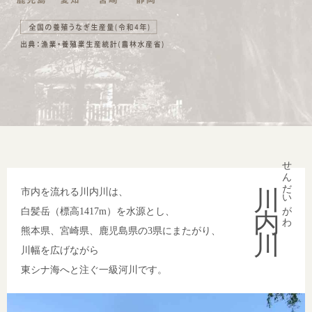
せんだいがわ
川内川
市内を流れる川内川は、
白髪岳（標高1417m）を水源とし、
熊本県、宮崎県、鹿児島県の3県にまたがり、
川幅を広げながら
東シナ海へと注ぐ一級河川です。